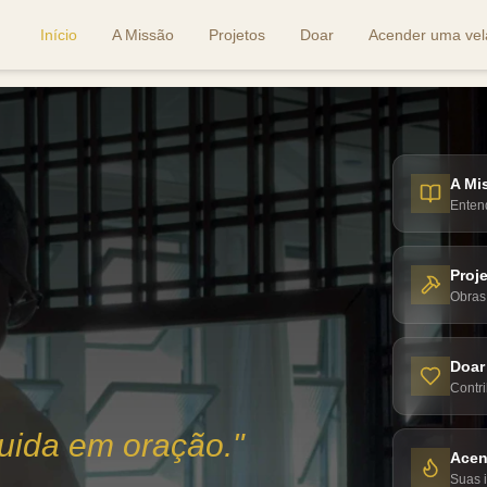
Início
A Missão
Projetos
Doar
Acender uma vel
A Mi
Entend
Proj
Obras 
Doar
Contr
cuida em oração."
Acen
Suas i