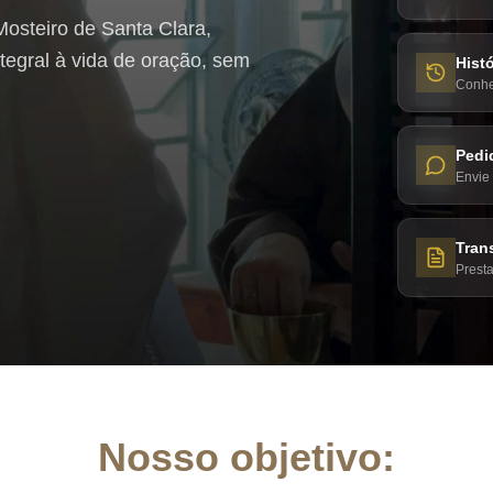
Mosteiro de Santa Clara,
egral à vida de oração, sem
Hist
Conhe
Pedi
Envie 
Tran
Prest
Nosso objetivo: