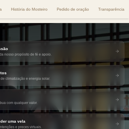
a
História do Mosteiro
Pedido de oração
Transparência
ssão
a nosso propósito de fé e apoio.
etos
de climatização e energia solar.
ibua com qualquer valor.
der uma vela
ntenções e preces virtuais.