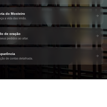
ória do Mosteiro
ça a vida das irmãs.
do de oração
seus pedidos ao altar.
sparência
ação de contas detalhada.